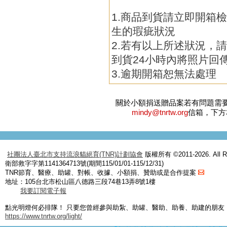
1.商品到貨請立即開箱
生的瑕疵狀況
2.若有以上所述狀況，
到貨24小時內將照片回
3.逾期開箱恕無法處理
關於小額捐送贈品案若有問題需
mindy@tnrtw.org
信箱，下方
社團法人臺北市支持流浪貓絕育(TNR)計劃協會
版權所有 ©2011-2026. All Ri
衛部救字字第1141364713號(期間115/01/01-115/12/31)
TNR節育、醫療、助罐、對帳、收據、小額捐、贊助或是合作提案
地址：105台北市松山區八德路三段74巷13弄8號1樓
我要訂閱電子報
點光明燈何必排隊！ 只要您曾經參與助紮、助罐、醫助、助養、助建的朋友
https://www.tnrtw.org/light/