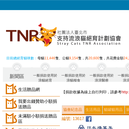
目前總絕育貓咪數：
母貓
11,446
隻、公貓
9,154
隻，共
20,600
隻，共花費金額
24
一般捐款使用於
一般捐款使用於
一般捐款使用於
一般捐
新聞區
浪貓絕育
浪貓糧食
浪浪醫療
浪
生活贈品網
【捐款收據為線上自行列印，請參考
htt
我要出錢贊助小額捐
送贈品
協會紀念品
生活用品
貓罐貓用品
未滿額小額捐送贈品
編號: 13617
區