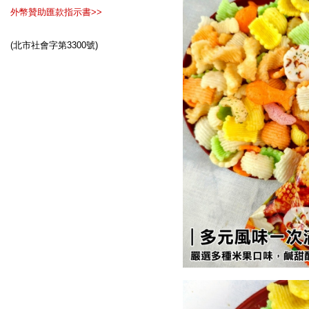
外幣贊助匯款指示書>>
(北市社會字第3300號)