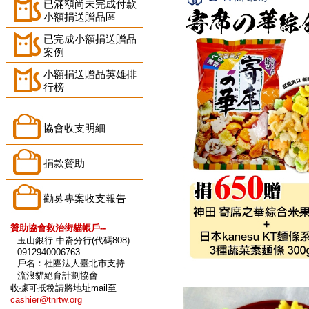
已滿額尚未完成付款
小額捐送贈品區
已完成小額捐送贈品
案例
小額捐送贈品英雄排
行榜
協會收支明細
捐款贊助
勸募專案收支報告
贊助協會救治街貓帳戶--
玉山銀行 中崙分行(代碼808)
0912940006763
戶名：社團法人臺北市支持
流浪貓絕育計劃協會
收據可抵稅請將地址mail至
cashier@tnrtw.org