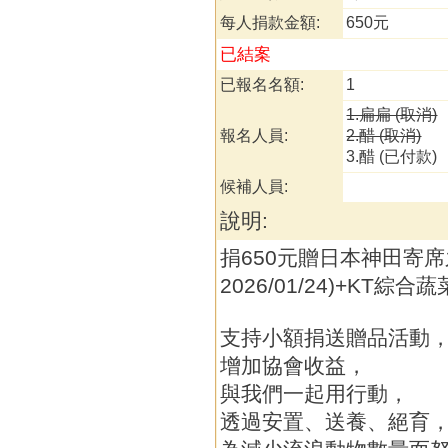
每人捐款金額:
650元
已結案
已報名名額:
1
1.扁扁 (取消)
報名人員:
2.醋 (取消)
3.醋 (已付款)
候補人員:
說明:
捐650元贈日本神田寄席
2026/01/24)+KT綜
支持小額捐送贈品活動
增加協會收益，
與我們一起用行動，
透過安置、送養、絕育