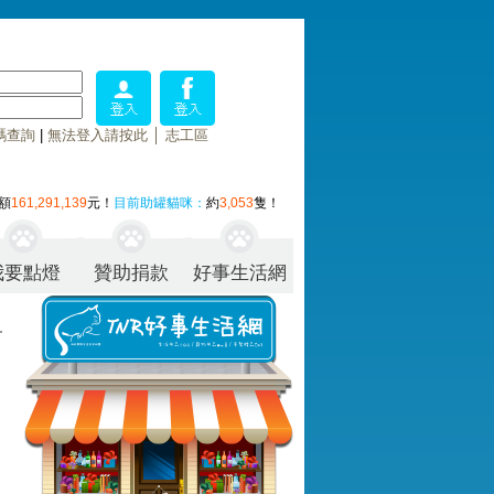
碼查詢
|
無法登入請按此
│
志工區
額
161,291,139
元！
目前助罐貓咪：
約
3,053
隻！
我要點燈
贊助捐款
好事生活網