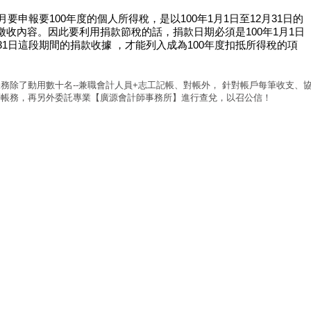
5月要申報要100年度的個人所得稅，是以100年1月1日至12月31日的
徵收內容。因此要利用捐款節稅的話，捐款日期必須是100年1月1日
月31日這段期間的捐款收據 ，才能列入成為100年度扣抵所得稅的項
務除了動用數十名--兼職會計人員+志工記帳、對帳外， 針對帳戶每筆收支、
等帳務，再另外委託專業【廣源會計師事務所】進行查兌，以召公信！