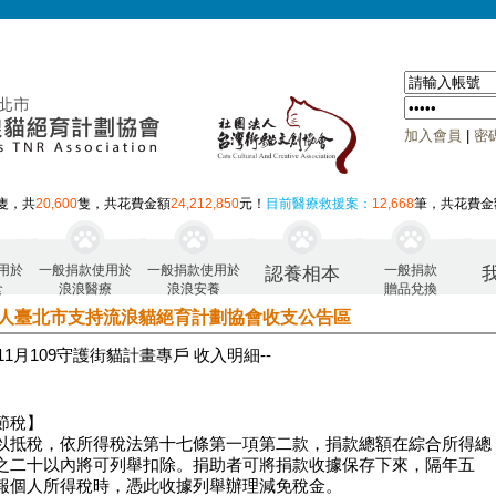
加入會員
|
密
隻，共
20,600
隻，共花費金額
24,212,850
元！
目前醫療救援案：
12,668
筆，共花費金
用於
一般捐款使用於
一般捐款使用於
一般捐款
認養相本
食
浪浪醫療
浪浪安養
贈品兌換
人臺北市支持流浪貓絕育計劃協會收支公告區
年11月 109守護街貓計畫專戶 收入明細--
節稅】
以抵稅，依所得稅法第十七條第一項第二款，捐款總額在綜合所得總
之二十以內將可列舉扣除。捐助者可將捐款收據保存下來，隔年五
報個人所得稅時，憑此收據列舉辦理減免稅金。