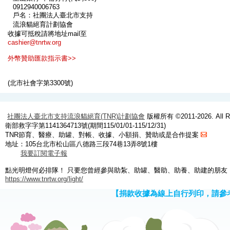
0912940006763
戶名：社團法人臺北市支持
流浪貓絕育計劃協會
收據可抵稅請將地址mail至
cashier@tnrtw.org
外幣贊助匯款指示書>>
(北市社會字第3300號)
社團法人臺北市支持流浪貓絕育(TNR)計劃協會
版權所有 ©2011-2026. All Ri
衛部救字字第1141364713號(期間115/01/01-115/12/31)
TNR節育、醫療、助罐、對帳、收據、小額捐、贊助或是合作提案
地址：105台北市松山區八德路三段74巷13弄8號1樓
我要訂閱電子報
點光明燈何必排隊！ 只要您曾經參與助紮、助罐、醫助、助養、助建的朋友
https://www.tnrtw.org/light/
【捐款收據為線上自行列印，請參