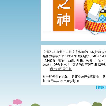
社團法人臺北市支持流浪貓絕育(TNR)計劃協
衛部救字字第1141364713號(期間115/01/01-115
TNR節育、醫療、助罐、對帳、收據、小額
地址：105台北市松山區八德路三段74巷13弄8
我要訂閱電子報
點光明燈何必排隊！ 只要您曾經參與助紮、助
https://www.tnrtw.org/light/
【捐款