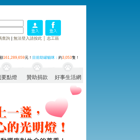
碼查詢
|
無法登入請按此
│
志工區
額
161,289,659
元！
目前助罐貓咪：
約
3,053
隻！
我要點燈
贊助捐款
好事生活網