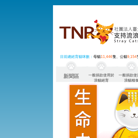
目前總絕育貓咪數：
母貓
11,446
隻、公貓
9,154
一般捐款使用於
一般捐款使
新聞區
浪貓絕育
浪貓糧