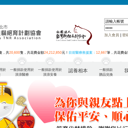
加入會員
|
密
隻，共
20,600
隻，共花費金額
24,212,850
元！
目前醫療救援案：
12,667
筆，共花費金
用於
一般捐款使用於
一般捐款使用於
一般捐款
認養相本
食
浪浪醫療
浪浪安養
贈品兌換