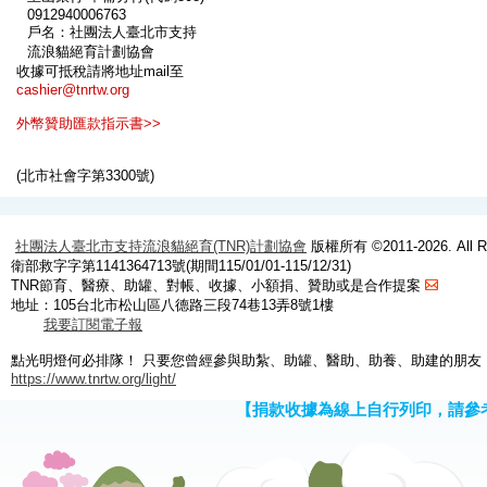
0912940006763
戶名：社團法人臺北市支持
流浪貓絕育計劃協會
收據可抵稅請將地址mail至
cashier@tnrtw.org
外幣贊助匯款指示書>>
(北市社會字第3300號)
社團法人臺北市支持流浪貓絕育(TNR)計劃協會
版權所有 ©2011-2026. All Ri
衛部救字字第1141364713號(期間115/01/01-115/12/31)
TNR節育、醫療、助罐、對帳、收據、小額捐、贊助或是合作提案
地址：105台北市松山區八德路三段74巷13弄8號1樓
我要訂閱電子報
點光明燈何必排隊！ 只要您曾經參與助紮、助罐、醫助、助養、助建的朋友
https://www.tnrtw.org/light/
【捐款收據為線上自行列印，請參