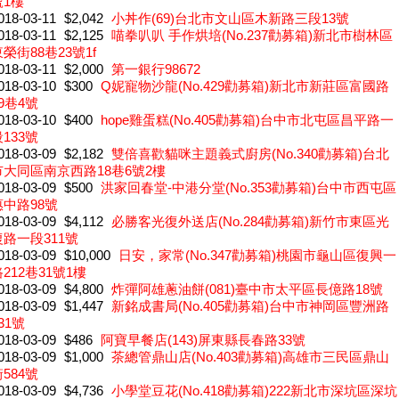
號1樓
018-03-11
$2,042
小丼作(69)台北市文山區木新路三段13號
018-03-11
$2,125
喵拳叭叭 手作烘培(No.237勸募箱)新北市樹林區
榮街88巷23號1f
018-03-11
$2,000
第一銀行98672
018-03-10
$300
Q妮寵物沙龍(No.429勸募箱)新北市新莊區富國路
9巷4號
018-03-10
$400
hope雞蛋糕(No.405勸募箱)台中市北屯區昌平路一
133號
018-03-09
$2,182
雙倍喜歡貓咪主題義式廚房(No.340勸募箱)台北
市大同區南京西路18巷6號2樓
018-03-09
$500
洪家回春堂-中港分堂(No.353勸募箱)台中市西屯區
惠中路98號
018-03-09
$4,112
必勝客光復外送店(No.284勸募箱)新竹市東區光
復路一段311號
018-03-09
$10,000
日安，家常(No.347勸募箱)桃園市龜山區復興一
212巷31號1樓
018-03-09
$4,800
炸彈阿雄蔥油餅(081)臺中市太平區長億路18號
018-03-09
$1,447
新銘成書局(No.405勸募箱)台中市神岡區豐洲路
31號
018-03-09
$486
阿寶早餐店(143)屏東縣長春路33號
018-03-09
$1,000
茶總管鼎山店(No.403勸募箱)高雄市三民區鼎山
584號
018-03-09
$4,736
小學堂豆花(No.418勸募箱)222新北市深坑區深坑