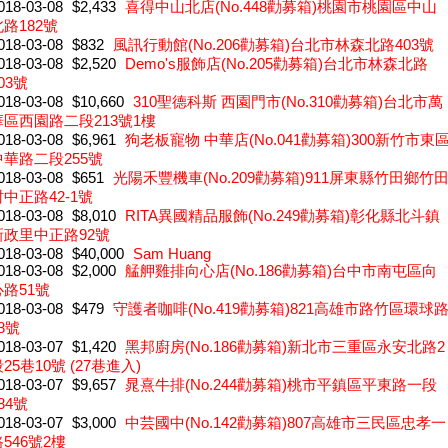
018-03-08
$2,433
喜得中山北店(No.448勸募箱)桃園市桃園區中山
路182號
018-03-08
$832
風訊行動館(No.206勸募箱)台北市林森北路403號
018-03-08
$2,520
Demo's服飾店(No.205勸募箱)台北市林森北路
03號
018-03-08
$10,660
310聖德科斯 西園門市(No.310勸募箱)台北市萬
華區西園路二段213號1樓
018-03-08
$6,961
狗老板寵物 中華店(No.041勸募箱)300新竹市東
中華路二段255號
018-03-08
$651
光陽禾豐機車(No.209勸募箱)911屏東縣竹田鄉竹
村中正路42-1號
018-03-08
$8,010
RITA異國精品服飾(No.249勸募箱)彰化縣北斗鎮
新政里中正路92號
018-03-08
$40,000
Sam Huang
018-03-08
$2,000
艋舺雞排向心店(No.186勸募箱)台中市南屯區向
心路51號
018-03-08
$479
守護者咖啡(No.419勸募箱)821高雄市路竹區環球
8號
018-03-07
$1,420
黑邦廚房(No.186勸募箱)新北市三重區永安北路2
25巷10號 (27巷進入)
018-03-07
$9,657
晁熹牛排(No.244勸募箱)桃市平鎮區平東路一段
84號
018-03-07
$3,000
中芸國中(No.142勸募箱)807高雄市三民區忠孝一
546號2樓