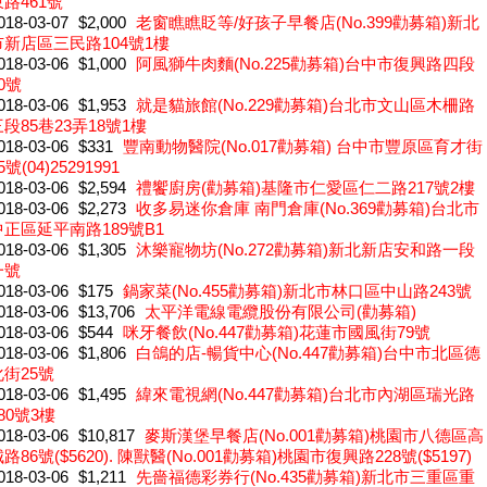
路461號
018-03-07
$2,000
老窗瞧瞧眨等/好孩子早餐店(No.399勸募箱)新北
市新店區三民路104號1樓
018-03-06
$1,000
阿風獅牛肉麵(No.225勸募箱)台中市復興路四段
0號
018-03-06
$1,953
就是貓旅館(No.229勸募箱)台北市文山區木柵路
段85巷23弄18號1樓
018-03-06
$331
豐南動物醫院(No.017勸募箱) 台中市豐原區育才街
5號(04)25291991
018-03-06
$2,594
禮饗廚房(勸募箱)基隆市仁愛區仁二路217號2樓
018-03-06
$2,273
收多易迷你倉庫 南門倉庫(No.369勸募箱)台北市
中正區延平南路189號B1
018-03-06
$1,305
沐樂寵物坊(No.272勸募箱)新北新店安和路一段
一號
018-03-06
$175
鍋家菜(No.455勸募箱)新北市林口區中山路243號
018-03-06
$13,706
太平洋電線電纜股份有限公司(勸募箱)
018-03-06
$544
咪牙餐飲(No.447勸募箱)花蓮市國風街79號
018-03-06
$1,806
白鴿的店-暢貨中心(No.447勸募箱)台中市北區德
化街25號
018-03-06
$1,495
緯來電視網(No.447勸募箱)台北市內湖區瑞光路
80號3樓
018-03-06
$10,817
麥斯漢堡早餐店(No.001勸募箱)桃園市八德區高
路86號($5620). 陳獸醫(No.001勸募箱)桃園市復興路228號($5197)
018-03-06
$1,211
先嗇福德彩券行(No.435勸募箱)新北市三重區重