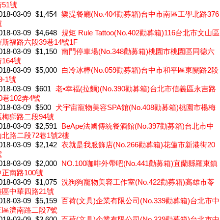
51號
018-03-09
$1,454
樂湜餐廳(No.404勸募箱)台中市南區工學北路376
號
018-03-09
$4,648
規矩 Rule Tattoo(No.402勸募箱)116台北市文山區
羅斯福路六段39巷14號1F
018-03-09
$1,150
南門停車場(No.348勸募箱)桃園市桃園區同德六
164號
018-03-09
$5,000
白冷冰棒(No.059勸募箱)台中市和平區東關路2段
9-1號
018-03-09
$601
老•幸福(拉麵)(No.390勸募箱)台北市信義區永吉路
0巷102弄4號
018-03-09
$500
犬宇宙寵物美容SPA館(No.408勸募箱)桃園市楊梅
區梅獅路二段94號
018-03-09
$2,591
BeApe法國傳統餐酒館(No.397勸募箱)台北市中
山北路二段72巷1號2樓
018-03-09
$2,142
衣就是我服飾店(No.266勸募箱)花蓮市新港街20
號
018-03-09
$2,000
NO.100咖啡外帶吧(No.441勸募箱)宜蘭縣羅東鎮
中正南路100號
018-03-09
$1,075
洗狗狗寵物美容工作室(No.422勸募箱)高雄市苓
雅區中華四路21號
018-03-09
$5,159
百荷(文具)企業有限公司(No.339勸募箱)台北市中
正區濟南路二段7號
018-03-09
$3,600
百荷(文具)企業有限公司(No.339勸募箱)台北市中