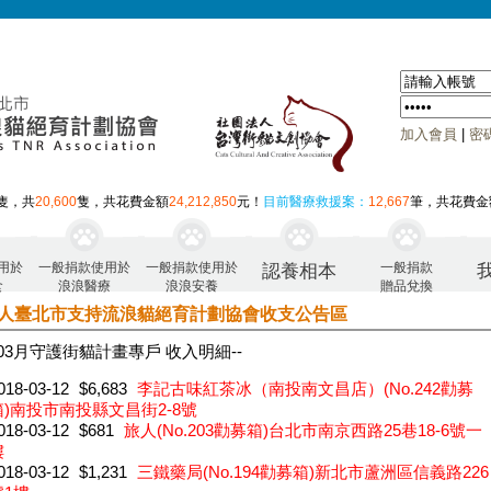
加入會員
|
密
隻，共
20,600
隻，共花費金額
24,212,850
元！
目前醫療救援案：
12,667
筆，共花費金
用於
一般捐款使用於
一般捐款使用於
一般捐款
認養相本
食
浪浪醫療
浪浪安養
贈品兌換
人臺北市支持流浪貓絕育計劃協會收支公告區
年03月 守護街貓計畫專戶 收入明細--
018-03-12
$6,683
李記古味紅茶冰（南投南文昌店）(No.242勸募
箱)南投市南投縣文昌街2-8號
018-03-12
$681
旅人(No.203勸募箱)台北市南京西路25巷18-6號一
樓
018-03-12
$1,231
三鐵藥局(No.194勸募箱)新北市蘆洲區信義路226