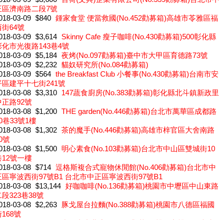
正區濟南路二段7號
018-03-09
$840
鍾家食堂 便當救國(No.452勸募箱)高雄市苓雅區福
西街64號
018-03-09
$3,614
Skinny Cafe 瘦子咖啡(No.430勸募箱)500彰化縣
彰化市光復路143巷4號
018-03-09
$5,184
夜烤(No.097勸募箱)臺中市大甲區育德路73號
018-03-09
$2,232
貓奴研究所(No.084勸募箱)
018-03-09
$564
the Breakfast Club 小餐事(No.430勸募箱)台南市安
平區建平十七街241號
018-03-08
$3,310
147蔬食廚房(No.383勸募箱)彰化縣北斗鎮新政里
中正路92號
018-03-08
$1,200
THE garden(No.446勸募箱)台北市萬華區成都路
0巷33號1樓
018-03-08
$1,302
茶的魔手(No.446勸募箱)高雄市梓官區大舍南路
0號
018-03-08
$1,500
明心素食(No.103勸募箱)台北市中山區雙城街10
巷12號一樓
018-03-08
$714
逗格斯複合式寵物休閒館(No.406勸募箱)台北市中
正區寧波西街97號B1 台北市中正區寧波西街97號B1
018-03-08
$13,144
好咖咖啡(No.136勸募箱)桃園市中壢區中山東路
段323巷38號
018-03-08
$2,263
豚戈屋台拉麵(No.388勸募箱)桃園市八德區福國
168號