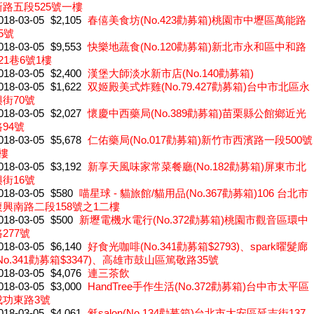
新路五段525號一樓
018-03-05
$2,105
春僖美食坊(No.423勸募箱)桃園市中壢區萬能路
5號
018-03-05
$9,553
快樂地蔬食(No.120勸募箱)新北市永和區中和路
21巷6號1樓
018-03-05
$2,400
漢堡大師淡水新市店(No.140勸募箱)
018-03-05
$1,622
双姬殿美式炸雞(No.79.427勸募箱)台中市北區永
興街70號
018-03-05
$2,027
懷慶中西藥局(No.389勸募箱)苗栗縣公館鄉近光
94號
018-03-05
$5,678
仁佑藥局(No.017勸募箱)新竹市西濱路一段500號
樓
018-03-05
$3,192
新享天風味家常菜餐廳(No.182勸募箱)屏東市北
興街16號
018-03-05
$580
喵星球 - 貓旅館/貓用品(No.367勸募箱)106 台北市
復興南路二段158號之1二樓
018-03-05
$500
新壢電機水電行(No.372勸募箱)桃園市觀音區環中
277號
018-03-05
$6,140
好食光咖啡(No.341勸募箱$2793)、spark曜髮廊
No.341勸募箱$3347)、高雄市鼓山區篤敬路35號
018-03-05
$4,076
連三茶飲
018-03-05
$3,000
HandTree手作生活(No.372勸募箱)台中市太平區
成功東路3號
018-03-05
$4,061
毿salon(No.134勸募箱)台北市大安區延吉街137