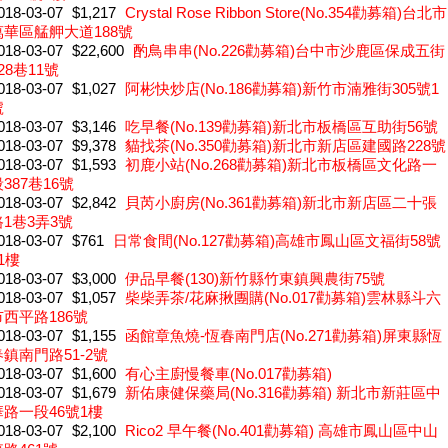
018-03-07
$1,217
Crystal Rose Ribbon Store(No.354勸募箱)台北市
萬華區艋舺大道188號
018-03-07
$22,600
酌鳥串串(No.226勸募箱)台中市沙鹿區保成五街
28巷11號
018-03-07
$1,027
阿彬快炒店(No.186勸募箱)新竹市湳雅街305號1
號
018-03-07
$3,146
吃早餐(No.139勸募箱)新北市板橋區互助街56號
018-03-07
$9,378
貓找茶(No.350勸募箱)新北市新店區建國路228號
018-03-07
$1,593
初鹿小站(No.268勸募箱)新北市板橋區文化路一
387巷16號
018-03-07
$2,842
貝芮小廚房(No.361勸募箱)新北市新店區二十張
路1巷3弄3號
018-03-07
$761
日常食間(No.127勸募箱)高雄市鳳山區文福街58號
1樓
018-03-07
$3,000
伊品早餐(130)新竹縣竹東鎮興農街75號
018-03-07
$1,057
柴柴弄茶/花麻揪團購(No.017勸募箱)雲林縣斗六
市西平路186號
018-03-07
$1,155
函館章魚燒-恆春南門店(No.271勸募箱)屏東縣恆
春鎮南門路51-2號
018-03-07
$1,600
有心主廚慢餐車(No.017勸募箱)
018-03-07
$1,679
新佑康健保藥局(No.316勸募箱) 新北市新莊區中
華路一段46號1樓
018-03-07
$2,100
Rico2 早午餐(No.401勸募箱) 高雄市鳳山區中山