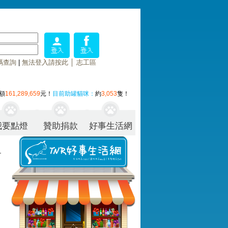
碼查詢
|
無法登入請按此
│
志工區
額
161,289,659
元！
目前助罐貓咪：
約
3,053
隻！
我要點燈
贊助捐款
好事生活網