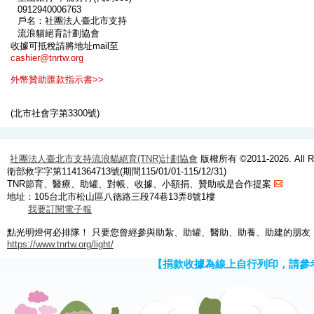
0912940006763
戶名：社團法人臺北市支持
流浪貓絕育計劃協會
收據可抵稅請將地址mail至
cashier@tnrtw.org
外幣贊助匯款指示書>>
(北市社會字第3300號)
社團法人臺北市支持流浪貓絕育(TNR)計劃協會
版權所有 ©2011-2026. All Ri
衛部救字字第1141364713號(期間115/01/01-115/12/31)
TNR節育、醫療、助罐、對帳、收據、小額捐、贊助或是合作提案
地址：105台北市松山區八德路三段74巷13弄8號1樓
我要訂閱電子報
點光明燈何必排隊！ 只要您曾經參與助紮、助罐、醫助、助養、助建的朋友
https://www.tnrtw.org/light/
【捐款收據為線上自行列印，請參