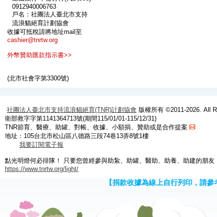
0912940006763
戶名：社團法人臺北市支持
流浪貓絕育計劃協會
收據可抵稅請將地址mail至
cashier@tnrtw.org
外幣贊助匯款指示書>>
(北市社會字第3300號)
社團法人臺北市支持流浪貓絕育(TNR)計劃協會
版權所有 ©2011-2026. All Ri
衛部救字字第1141364713號(期間115/01/01-115/12/31)
TNR節育、醫療、助罐、對帳、收據、小額捐、贊助或是合作提案
地址：105台北市松山區八德路三段74巷13弄8號1樓
我要訂閱電子報
點光明燈何必排隊！ 只要您曾經參與助紮、助罐、醫助、助養、助建的朋友
https://www.tnrtw.org/light/
【捐款收據為線上自行列印，請參