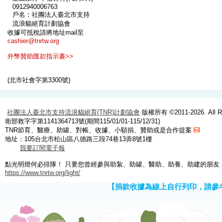
0912940006763
戶名：社團法人臺北市支持
流浪貓絕育計劃協會
收據可抵稅請將地址mail至
cashier@tnrtw.org
外幣贊助匯款指示書>>
(北市社會字第3300號)
社團法人臺北市支持流浪貓絕育(TNR)計劃協會
版權所有 ©2011-2026. All Ri
衛部救字字第1141364713號(期間115/01/01-115/12/31)
TNR節育、醫療、助罐、對帳、收據、小額捐、贊助或是合作提案
地址：105台北市松山區八德路三段74巷13弄8號1樓
我要訂閱電子報
點光明燈何必排隊！ 只要您曾經參與助紮、助罐、醫助、助養、助建的朋友
https://www.tnrtw.org/light/
【捐款收據為線上自行列印，請參