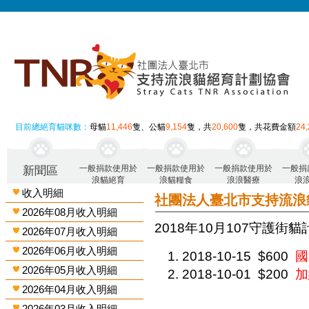
目前總絕育貓咪數：
母貓
11,446
隻、公貓
9,154
隻，共
20,600
隻，共花費金額
24
一般捐款使用於
一般捐款使用於
一般捐款使用於
一般捐
新聞區
浪貓絕育
浪貓糧食
浪浪醫療
浪
收入明細
社團法人臺北市支持流浪
2026年08月收入明細
2018年10月 107守護街
2026年07月收入明細
2026年06月收入明細
2018-10-15
$600
國
2026年05月收入明細
2018-10-01
$200
加
2026年04月收入明細
2026年03月收入明細