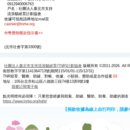
0912940006763
戶名：社團法人臺北市支持
流浪貓絕育計劃協會
收據可抵稅請將地址mail至
cashier@tnrtw.org
外幣贊助匯款指示書>>
(北市社會字第3300號)
社團法人臺北市支持流浪貓絕育(TNR)計劃協會
版權所有 ©2011-2026. All Ri
衛部救字字第1141364713號(期間115/01/01-115/12/31)
TNR節育、醫療、助罐、對帳、收據、小額捐、贊助或是合作提案
地址：105台北市松山區八德路三段74巷13弄8號1樓
我要訂閱電子報
點光明燈何必排隊！ 只要您曾經參與助紮、助罐、醫助、助養、助建的朋友
https://www.tnrtw.org/light/
【捐款收據為線上自行列印，請參