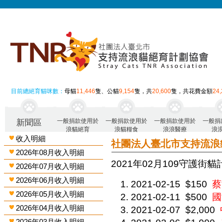
目前總絕育貓咪數：
母貓
11,446
隻、公貓
9,154
隻，共
20,600
隻，共花費金額
24
一般捐款使用於
一般捐款使用於
一般捐款使用於
一般捐
新聞區
浪貓絕育
浪貓糧食
浪浪醫療
浪
收入明細
社團法人臺北市支持流浪
2026年08月收入明細
2021年02月 109守護街
2026年07月收入明細
2026年06月收入明細
2021-02-15
$150
蔡
2026年05月收入明細
2021-02-11
$500
國
2026年04月收入明細
2021-02-07
$2,000
2026年03月收入明細