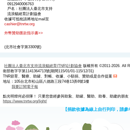
0912940006763
戶名：社團法人臺北市支持
流浪貓絕育計劃協會
收據可抵稅請將地址mail至
cashier@tnrtw.org
外幣贊助匯款指示書>>
(北市社會字第3300號)
社團法人臺北市支持流浪貓絕育(TNR)計劃協會
版權所有 ©2011-2026. All Ri
衛部救字字第1141364713號(期間115/01/01-115/12/31)
TNR節育、醫療、助罐、對帳、收據、小額捐、贊助或是合作提案
地址：105台北市松山區八德路三段74巷13弄8號1樓
我要訂閱電子報
點光明燈何必排隊！ 只要您曾經參與助紮、助罐、醫助、助養、助建的朋友
https://www.tnrtw.org/light/
【捐款收據為線上自行列印，請參